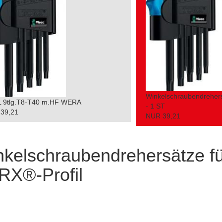
Winkelschraubendreher
L 9tlg.T8-T40 m.HF WERA
- 1 ST
39,21
NUR 39,21
kelschraubendrehersätze fü
RX®-Profil