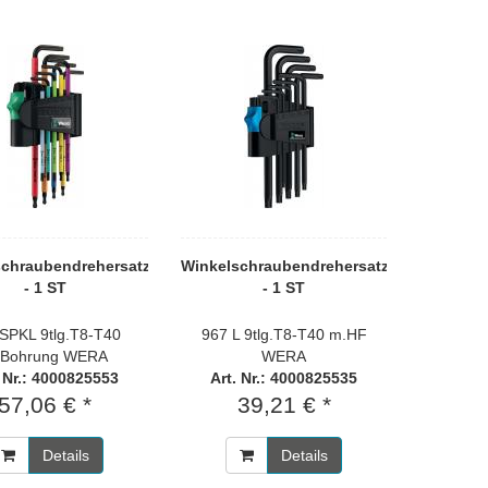
chraubendrehersatz
Winkelschraubendrehersatz
- 1 ST
- 1 ST
SPKL 9tlg.T8-T40
967 L 9tlg.T8-T40 m.HF
.Bohrung WERA
WERA
. Nr.: 4000825553
Art. Nr.: 4000825535
57,06 € *
39,21 € *
Details
Details