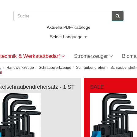
Aktuelle PDF-Kataloge
Select Language
▼
technik & Werkstattbedarf
Stromerzeuger
Bioma
g
Handwerkzeuge
Schraubwerkzeuge
Schraubendreher
Schraubendrehe
il
kelschraubendrehersatz - 1 ST
SALE