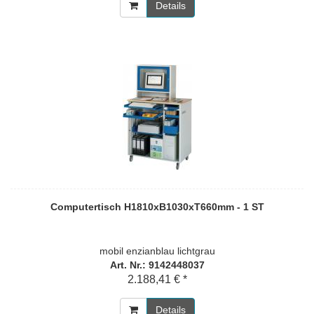
Details
Computertisch H1810xB1030xT660mm - 1 ST
mobil enzianblau lichtgrau
Art. Nr.: 9142448037
2.188,41 € *
Details