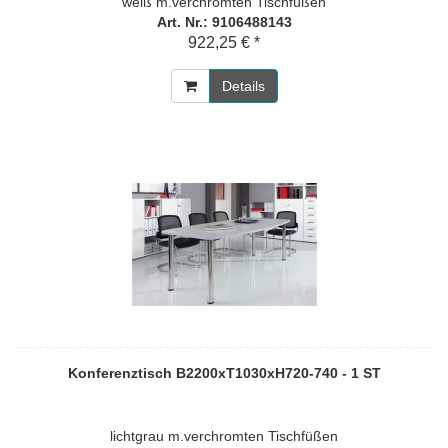
weiß m.verchromten Tischfüßen
Art. Nr.: 9106488143
922,25 € *
Details
Konferenztisch B2200xT1030xH720-740 - 1 ST
lichtgrau m.verchromten Tischfüßen