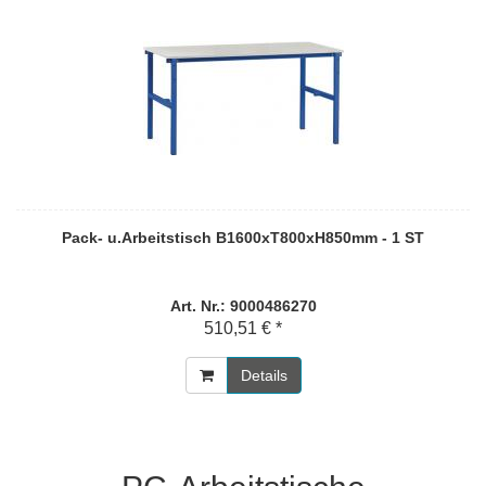
Pack- u.Arbeitstisch B1600xT800xH850mm - 1 ST
Art. Nr.: 9000486270
510,51 € *
Details