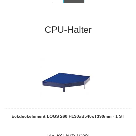
CPU-Halter
Eckdeckelement LOGS 260 H130xB540xT390mm - 1 ST
blau RAL 5022 LOGS