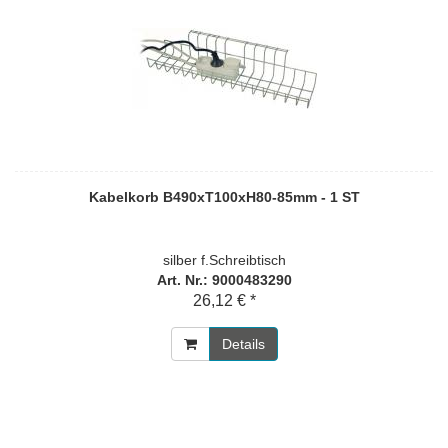
Kabelkorb B490xT100xH80-85mm - 1 ST
silber f.Schreibtisch
Art. Nr.: 9000483290
26,12 € *
Details