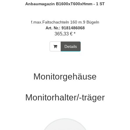
Anbaumagazin B1600xT600xHmm - 1 ST
f.max.Faltschachteln 160 m.9 Bügeln
Art. Nr.: 9181486068
365,33 € *
Details
Monitorgehäuse
Monitorhalter/-träger