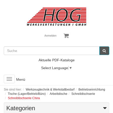
Anmelden
Aktuelle PDF-Kataloge
Select Language
▼
Toggle
Menü
navigation
Sie sind hier:
Werkzeugtechnik & Werkstattbedarf
Betriebseinrichtung
Tische (Lager/Betrieb/Büro)
Arbeitstische
Schreibtischserie
Schreibtischserie Chira
Kategorien