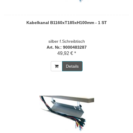
Kabelkanal B1160xT185xH100mm - 1 ST
silber f.Schreibtisch
Art. Nr.: 9000483287
49,92 € *
Details